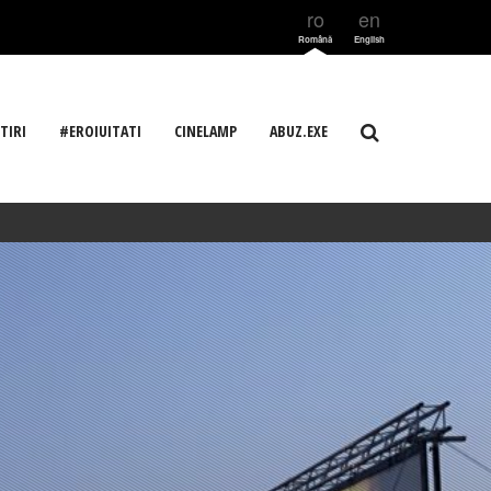
ro
en
Română
English
TIRI
#EROIUITATI
CINELAMP
ABUZ.EXE