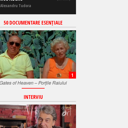
 Alexandru Tudora
50 DOCUMENTARE ESENȚIALE
1
Gates of Heaven – Porțile Raiului
INTERVIU