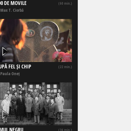
00 DE MOVILE
(60 min.)
 Max T. Ciorbă
UPĂ FEL ȘI CHIP
(22 min.)
 Paula Oneț
MUL NEGRU
(36 min.)