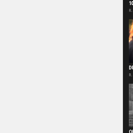
1
R.
D
R.
O