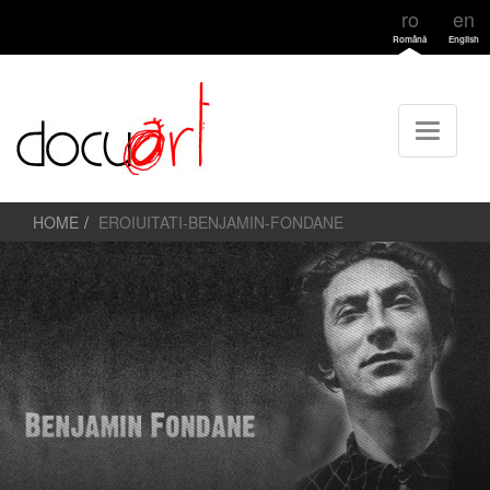
ro
en
Română
English
HOME
EROIUITATI-BENJAMIN-FONDANE