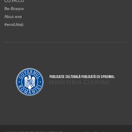
CO.PA.CU
Be-Brașov
Abuz.exe
#eroiUitați