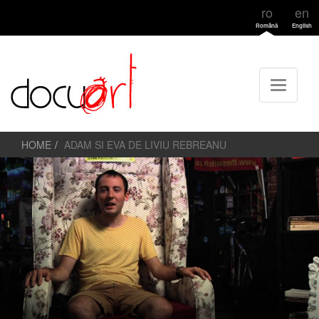
ro
en
Română
English
HOME
ADAM SI EVA DE LIVIU REBREANU