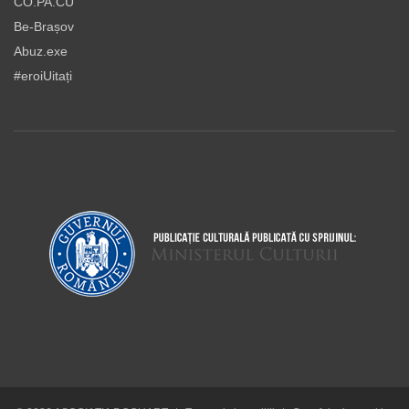
CO.PA.CU
Be-Brașov
Abuz.exe
#eroiUitați