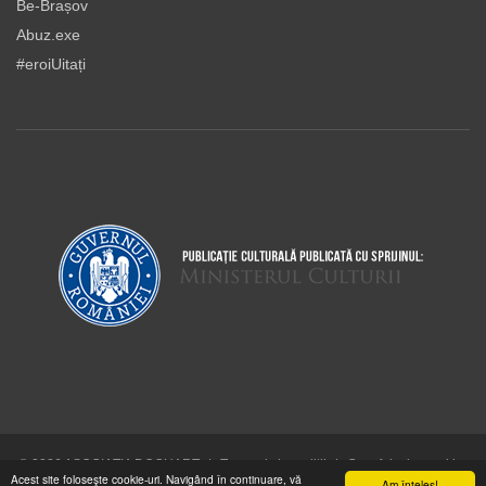
Be-Brașov
Abuz.exe
#eroiUitați
© 2026 ASOCIAŢIA DOCUART
|
Termeni şi condiţii
|
Cum folosim cookie-
Acest site foloseşte cookie-uri. Navigând în continuare, vă
urile
Am înţeles!