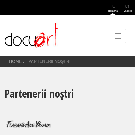
ro
en
Română
English
HOME
PARTENERII NOŞTRI
Partenerii noştri