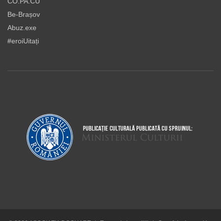
CO.PA.CU
Be-Brașov
Abuz.exe
#eroiUitați