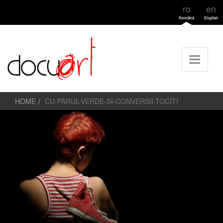
ro
en
Română
English
HOME
CU-PARUL-VERDE-SI-CONVERSII-TOCITI