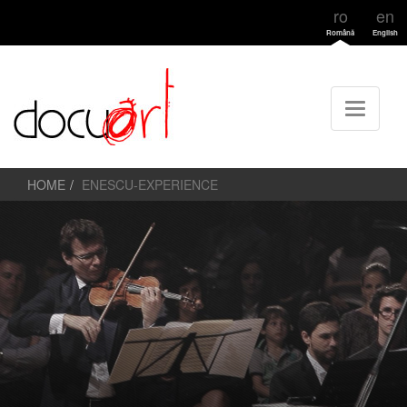
ro
en
Română
English
HOME
ENESCU-EXPERIENCE