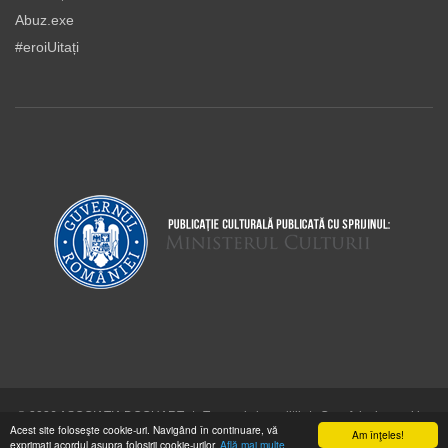
Abuz.exe
#eroiUitați
© 2026 ASOCIAŢIA DOCUART
|
Termeni şi condiţii
|
Cum folosim cookie-
Acest site foloseşte cookie-uri. Navigând în continuare, vă
urile
Am înţeles!
exprimaţi acordul asupra folosirii cookie-urilor.
Află mai multe