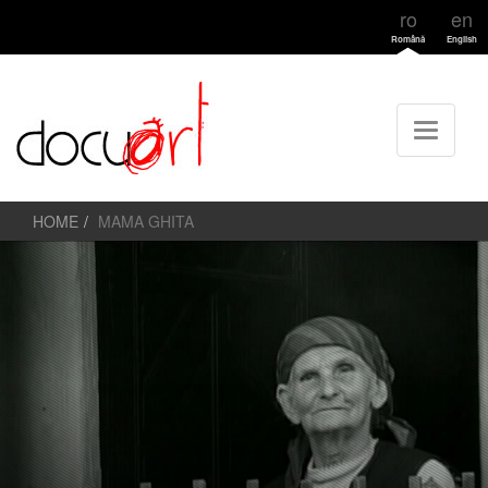
ro
en
Română
English
HOME
MAMA GHITA