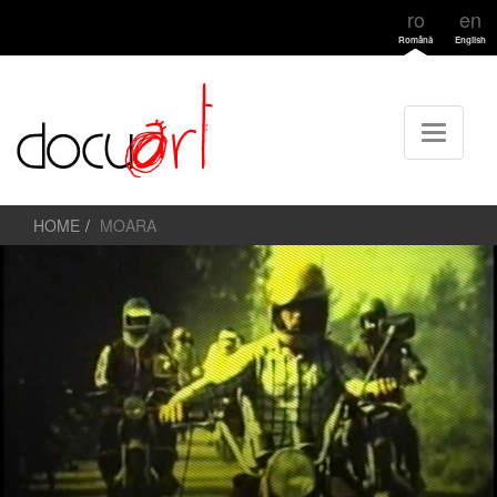
ro
en
Română
English
HOME
MOARA