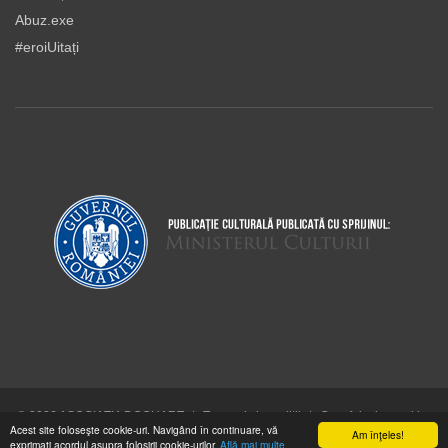
Abuz.exe
#eroiUitați
© 2026 ASOCIAŢIA DOCUART
|
Termeni şi condiţii
|
Cum folosim cookie-
Acest site foloseşte cookie-uri. Navigând în continuare, vă
urile
Am înţeles!
exprimaţi acordul asupra folosirii cookie-urilor.
Află mai multe