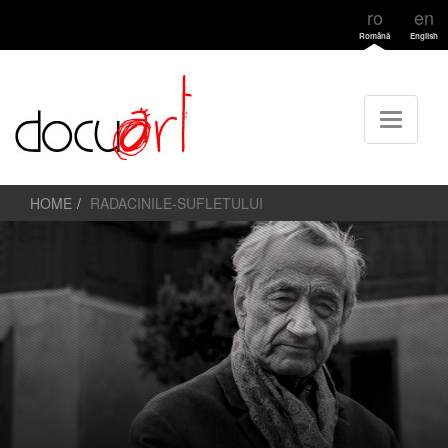
ro
en
Română
English
HOME
RADACINILE-SUFLETULUI