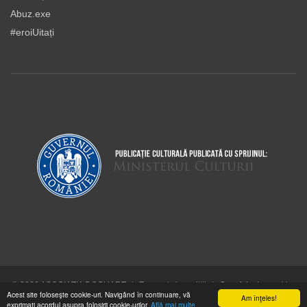
Abuz.exe
#eroiUitați
© 2026 ASOCIAŢIA DOCUART
|
Termeni şi condiţii
|
Cum folosim cookie-
Acest site foloseşte cookie-uri. Navigând în continuare, vă
urile
Am înţeles!
exprimaţi acordul asupra folosirii cookie-urilor.
Află mai multe