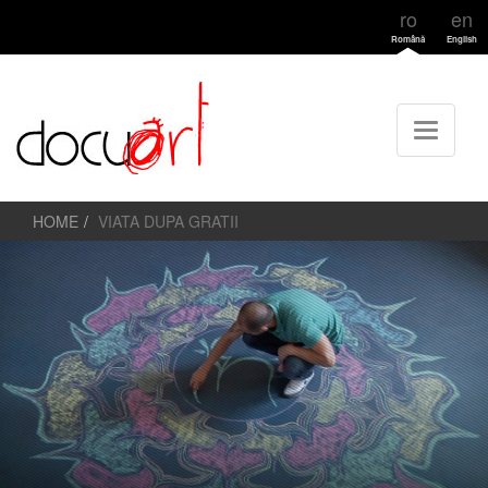
ro
en
Română
English
HOME
VIATA DUPA GRATII