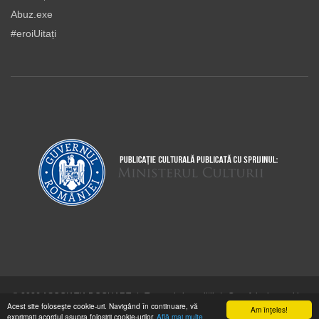
Abuz.exe
#eroiUitați
© 2026 ASOCIAŢIA DOCUART
|
Termeni şi condiţii
|
Cum folosim cookie-
Acest site foloseşte cookie-uri. Navigând în continuare, vă
urile
Am înţeles!
exprimaţi acordul asupra folosirii cookie-urilor.
Află mai multe