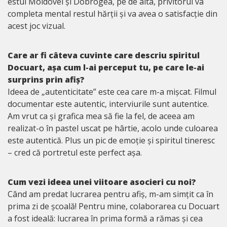
estul Moldovei și Dobrogea, pe de alta, privitorul va
completa mental restul hărții și va avea o satisfacție din
acest joc vizual.
Care ar fi câteva cuvinte care descriu spiritul
Docuart, așa cum l-ai perceput tu, pe care le-ai
surprins prin afiș?
Ideea de „autenticitate” este cea care m-a mișcat. Filmul
documentar este autentic, interviurile sunt autentice.
Am vrut ca și grafica mea să fie la fel, de aceea am
realizat-o în pastel uscat pe hârtie, acolo unde culoarea
este autentică. Plus un pic de emoție și spiritul tineresc
– cred că portretul este perfect așa.
Cum vezi ideea unei viitoare asocieri cu noi?
Când am predat lucrarea pentru afiș, m-am simțit ca în
prima zi de școală! Pentru mine, colaborarea cu Docuart
a fost ideală: lucrarea în prima formă a rămas și cea