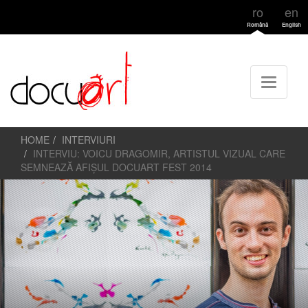
ro
en
Română
English
HOME
INTERVIURI
INTERVIU: VOICU DRAGOMIR, ARTISTUL VIZUAL CARE
SEMNEAZĂ AFIȘUL DOCUART FEST 2014