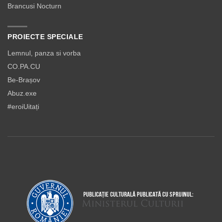
Brancusi Nocturn
PROIECTE SPECIALE
Lemnul, panza si vorba
CO.PA.CU
Be-Brașov
Abuz.exe
#eroiUitați