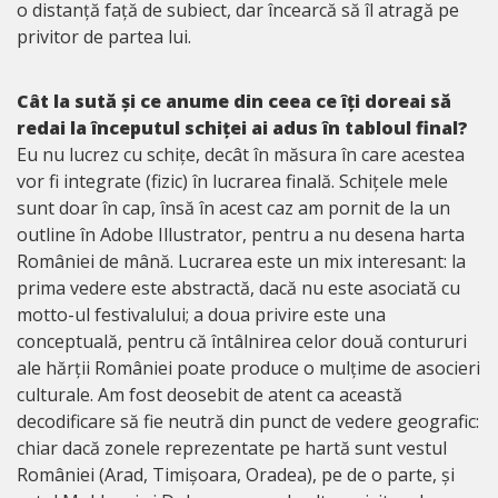
o distanță față de subiect, dar încearcă să îl atragă pe
privitor de partea lui.
Cât la sută și ce anume din ceea ce îți doreai să
redai la începutul schiței ai adus în tabloul final?
Eu nu lucrez cu schițe, decât în măsura în care acestea
vor fi integrate (fizic) în lucrarea finală. Schițele mele
sunt doar în cap, însă în acest caz am pornit de la un
outline în Adobe Illustrator, pentru a nu desena harta
României de mână. Lucrarea este un mix interesant: la
prima vedere este abstractă, dacă nu este asociată cu
motto-ul festivalului; a doua privire este una
conceptuală, pentru că întâlnirea celor două contururi
ale hărții României poate produce o mulțime de asocieri
culturale. Am fost deosebit de atent ca această
decodificare să fie neutră din punct de vedere geografic:
chiar dacă zonele reprezentate pe hartă sunt vestul
României (Arad, Timișoara, Oradea), pe de o parte, și