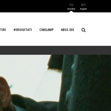
ro
en
Română
English
TIRI
#EROIUITATI
CINELAMP
ABUZ.EXE