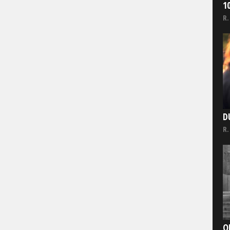
1
R.
D
R.
O