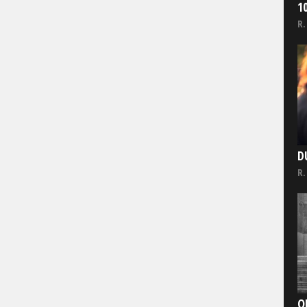
1
R.
D
R.
O