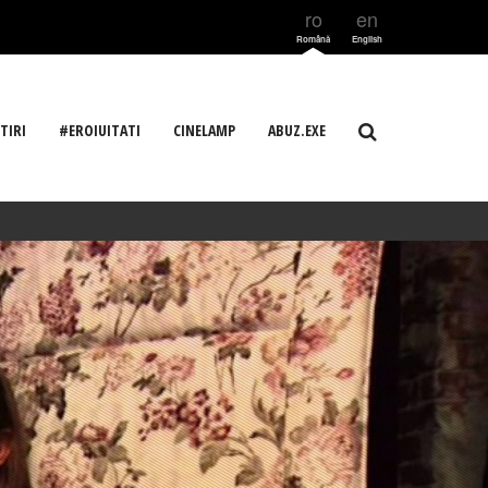
ro
en
Română
English
TIRI
#EROIUITATI
CINELAMP
ABUZ.EXE