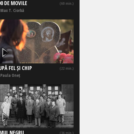
00 DE MOVILE
(60 min.)
 Max T. Ciorbă
UPĂ FEL ȘI CHIP
(22 min.)
 Paula Oneț
MUL NEGRU
(36 min.)