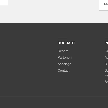
SC
DOCUART
P
Despre
C
Parteneri
A
Asociație
Bu
Contact
Bu
Fe
Br