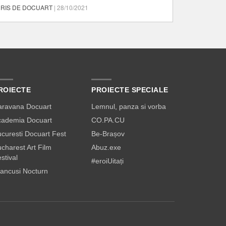
RIS DE DOCUART
| 28/10/2021
ROIECTE
PROIECTE SPECIALE
aravana Docuart
Lemnul, panza si vorba
cademia Docuart
CO.PA.CU
curesti Docuart Fest
Be-Brașov
charest Art Film
Abuz.exe
stival
#eroiUitați
ancusi Nocturn