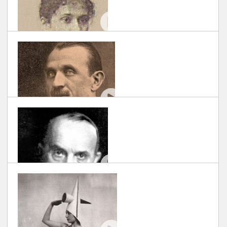
#EROIUITATI: GRIGORE MOISIL
SCRIS DE DOCUART
| 30/11/2018
#EROIUITATI: SABINA CANTACUZINO
SCRIS DE DOCUART
| 30/11/2018
#EROIUITATI: ONISIFOR GHIBU
SCRIS DE DOCUART
| 30/11/2018