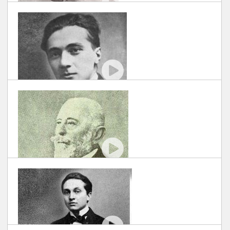
#EROIUITATI: PETRE ANTONESCU
SCRIS DE DOCUART
| 30/11/2018
#EROIUITATI: LIZICA CODREANU
SCRIS DE DOCUART
| 30/11/2018
#EROIUITATI: PĂSTOREL TEODOREANU
SCRIS DE DOCUART
| 30/11/2018
#EROIUITATI: GHEORGHE POP DE BASESTI