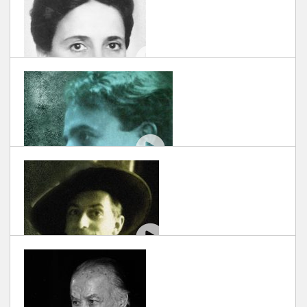
#EROIUITATI: GEORGE APOSTU
SCRIS DE DOCUART
| 30/11/2018
#EROIUITATI: FLORICA BAGDASAR
SCRIS DE DOCUART
| 30/11/2018
#EROIUITATI: MILUȚĂ GHEORGHIU
SCRIS DE DOCUART
| 30/11/2018