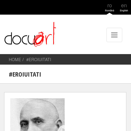
ro
en
Română
English
HOME
#EROIUITATI
#EROIUITATI