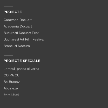
PROIECTE
Caravana Docuart
Academia Docuart
Bucuresti Docuart Fest
Bucharest Art Film Festival
Brancusi Nocturn
PROIECTE SPECIALE
Lemnul, panza si vorba
CO.PA.CU
Be-Brașov
Abuz.exe
#eroiUitați