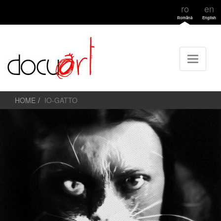
ro
en
Română
English
HOME
IO-GATTO