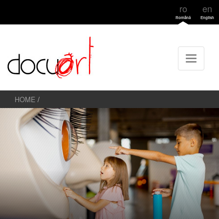
ro
en
Română
English
HOME