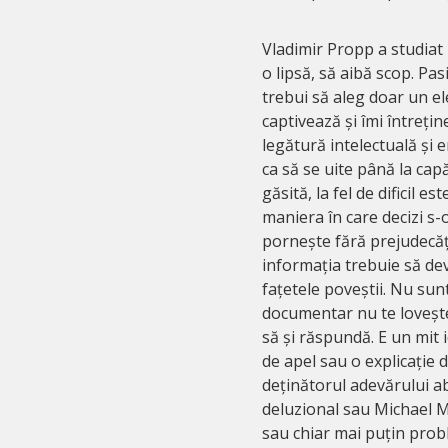
Vladimir Propp a studiat 
o lipsă, să aibă scop. Pas
trebui să aleg doar un el
captivează și îmi întreți
legătură intelectuală și 
ca să se uite până la cap
găsită, la fel de dificil e
maniera în care decizi s-
pornește fără prejudecăți
informația trebuie să dev
fațetele poveștii. Nu sunt
documentar nu te lovește 
să și răspundă. E un mit 
de apel sau o explicație d
deținătorul adevărului ab
deluzional sau Michael M
sau chiar mai puțin probl