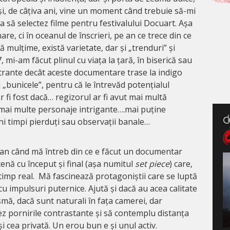
uși, de câțiva ani, vine un moment când trebuie să-mi
a să selectez filme pentru festivalului Docuart. Așa
are, ci în oceanul de înscrieri, pe an ce trece din ce
ă mulțime, există varietate, dar și „trenduri” și
7, mi-am făcut plinul cu viața la țară, în biserică sau
strante decât aceste documentare trase la indigo
u „bunicele”, pentru că le întrevăd potențialul
 fi fost dacă… regizorul ar fi avut mai multă
 mai multe personaje intrigante….mai puține
ini timpi pierduți sau observații banale…
an când mă întreb din ce e făcut un documentar
cenă cu început și final (așa numitul
set piece
) care,
 timp real. Mă fascinează protagoniștii care se luptă
 cu impulsuri puternice. Ajută și dacă au acea calitate
mă, dacă sunt naturali în fața camerei, dar
ez pornirile contrastante și să contemplu distanța
i cea privată. Un erou bun e și unul activ.