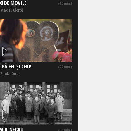
00 DE MOVILE
(60 min.)
 Max T. Ciorbă
UPĂ FEL ȘI CHIP
(22 min.)
 Paula Oneț
MUL NEGRU
(36 min.)