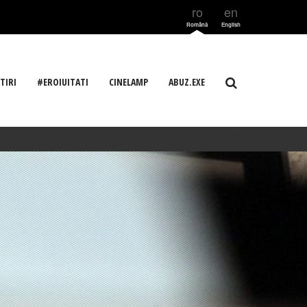
ro
en
Română
English
TIRI
#EROIUITATI
CINELAMP
ABUZ.EXE