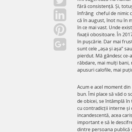
fără consistență. Și, tot
înfrâng cheful de nimic c
că în august, înot nu în m
în ce mai vast. Unde exist
fixații obositoare. În 201
în pușcărie. Dar mai fru
sunt cele „așa și așa” sa
pierdut. Mă gândesc ce-ar
răbdare, mai mulți bani,
apusuri calofile, mai puț
Acum e acel moment din 
bun. Îmi place să văd o s
de obicei, se întâmplă în
cu contradicții interne și
incandescentă, acea caris
important e să le descifr
dintre persoana publică ș