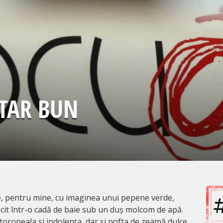
TAR BUN
e, pentru mine, cu imaginea unui pepene verde,
ăcit într-o cadă de baie sub un duș molcom de apă.
oropeala și indolența, dar și pofta de zeamă dulce,