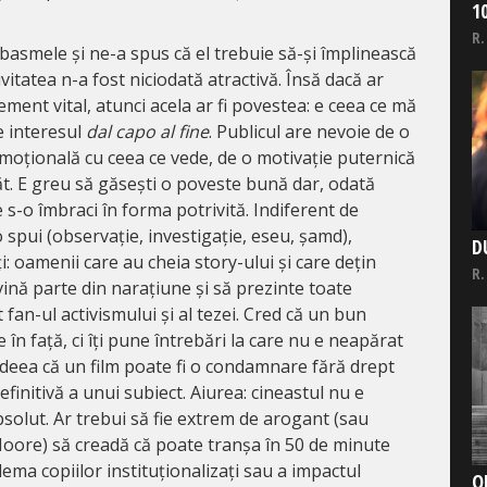
1
R.
basmele și ne-a spus că el trebuie să-și împlinească
ivitatea n-a fost niciodată atractivă. Însă dacă ar
ement vital, atunci acela ar fi povestea: e ceea ce mă
ne interesul
dal capo al fine
. Publicul are nevoie de o
emoțională cu ceea ce vede, de o motivație puternică
ăt. E greu să găsești o poveste bună dar, odată
ste s-o îmbraci în forma potrivită. Indiferent de
o spui (observație, investigație, eseu, șamd),
D
: oamenii care au cheia story-ului și care dețin
R.
ină parte din narațiune și să prezinte toate
 fan-ul activismului și al tezei. Cred că un bun
în față, ci îți pune întrebări la care nu e neapărat
ideea că un film poate fi o condamnare fără drept
efinitivă a unui subiect. Aiurea: cineastul nu e
solut. Ar trebui să fie extrem de arogant (sau
oore) să creadă că poate tranșa în 50 de minute
ema copiilor instituționalizați sau a impactul
O