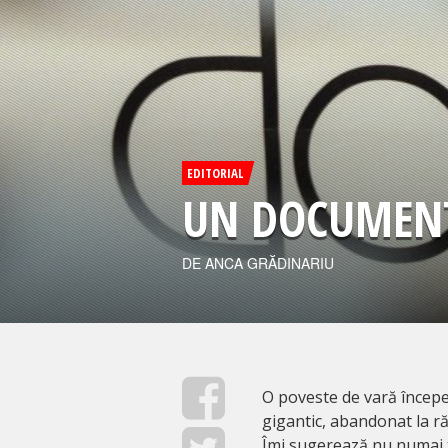
EDITORIAL
UN DOCUMEN
DE ANCA GRĂDINARIU
O poveste de vară încep
gigantic, abandonat la r
Îmi sugerează nu numai t