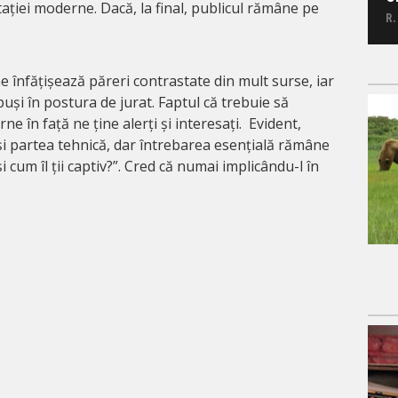
ației moderne. Dacă, la final, publicul rămâne pe
R.
 înfățișează păreri contrastate din mult surse, iar
puși în postura de jurat. Faptul că trebuie să
ne în față ne ține alerți și interesați. Evident,
i partea tehnică, dar întrebarea esențială rămâne
 cum îl ții captiv?”. Cred că numai implicându-l în