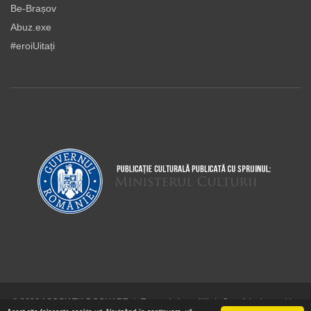
Be-Brașov
Abuz.exe
#eroiUitați
© 2026 ASOCIAŢIA DOCUART
|
Termeni şi condiţii
|
Cum folosim cookie-