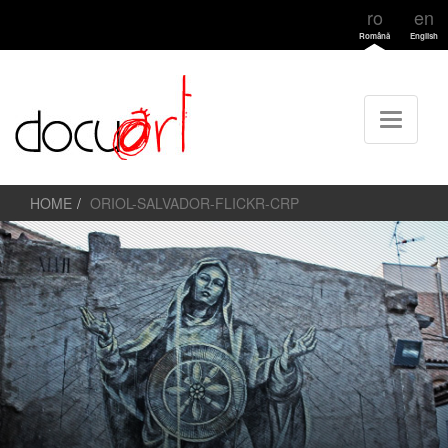
ro
en
Română
English
HOME
ORIOL-SALVADOR-FLICKR-CRP