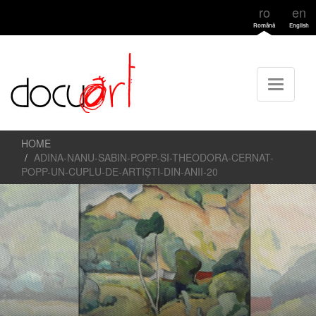
ro
en
Română
English
HOME
ADINA-NANU-SABIN-POPP-SI-THEODORA-CERNAT-
POPP-UN-CUPLU-DE-ARTIȘTI-DIN-ANII-20