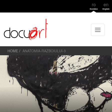
ro
en
Română
English
HOME
ANATOMIA-RAZBOIULUI-3