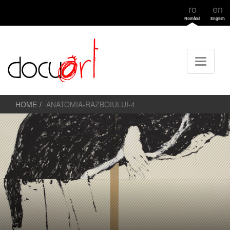
ro
en
Română
English
HOME
ANATOMIA-RAZBOIULUI-4