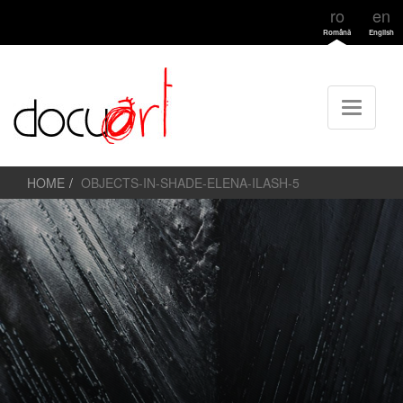
ro
en
Română
English
HOME
OBJECTS-IN-SHADE-ELENA-ILASH-5