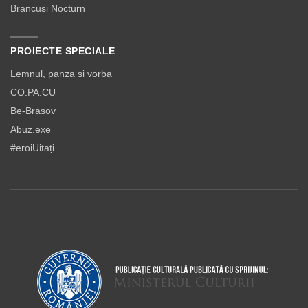
Brancusi Nocturn
PROIECTE SPECIALE
Lemnul, panza si vorba
CO.PA.CU
Be-Brașov
Abuz.exe
#eroiUitați