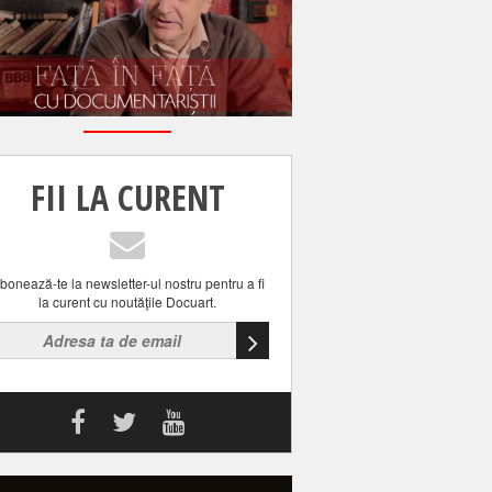
FII LA CURENT
bonează-te la newsletter-ul nostru pentru a fi
la curent cu noutăţile Docuart.