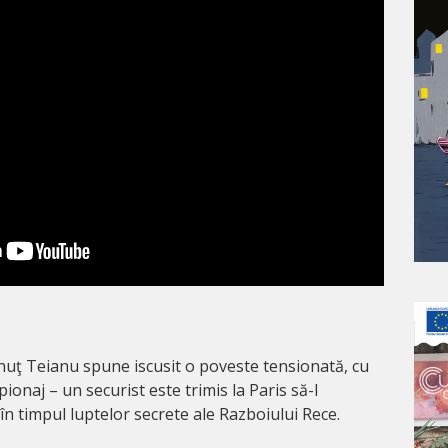
onuţ Teianu spune iscusit o poveste tensionată, cu
pionaj – un securist este trimis la Paris să-l
n timpul luptelor secrete ale Razboiului Rece.