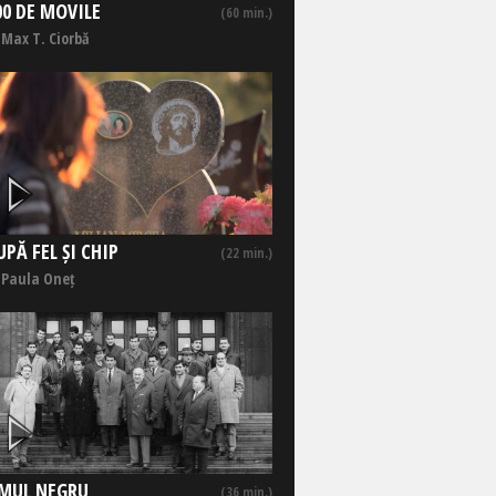
00 DE MOVILE
(60 min.)
 Max T. Ciorbă
UPĂ FEL ȘI CHIP
(22 min.)
 Paula Oneț
MUL NEGRU
(36 min.)