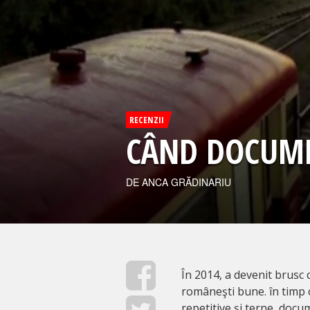
RECENZII
CÂND DOCUME
DE ANCA GRĂDINARIU
În 2014, a devenit brusc 
româneşti bune. în timp c
repetitive şi terne, docu