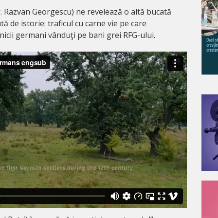
r. Razvan Georgescu) ne revelează o altă bucată
ă de istorie: traficul cu carne vie pe care
nicii germani vânduţi pe bani grei RFG-ului.