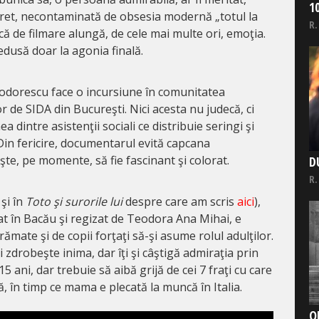
1
cret, necontaminată de obsesia modernă „totul la
R.
ică de filmare alungă, de cele mai multe ori, emoţia.
redusă doar la agonia finală.
eodorescu face o incursiune în comunitatea
r de SIDA din Bucureşti. Nici acesta nu judecă, ci
 dintre asistenţii sociali ce distribuie seringi şi
 Din fericire, documentarul evită capcana
şte, pe momente, să fie fascinant şi colorat.
D
R.
 şi în
Toto şi surorile lui
despre care am scris
aici
),
t în Bacău şi regizat de Teodora Ana Mihai, e
ămate şi de copii forţaţi să-şi asume rolul adulţilor.
 zdrobeşte inima, dar îţi şi câştigă admiraţia prin
5 ani, dar trebuie să aibă grijă de cei 7 fraţi cu care
ă, în timp ce mama e plecată la muncă în Italia.
O