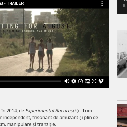
R.
 în 2014, de
Experimentul Bucuresti
(r. Tom
 independent, frisonant de amuzant şi plin de
, manipulare şi tranziţie.