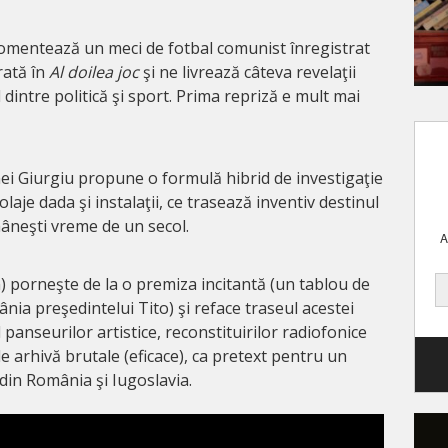
comentează un meci de fotbal comunist înregistrat
rată în
Al doilea joc
şi ne livrează câteva revelaţii
intre politică şi sport. Prima repriză e mult mai
ei Giurgiu propune o formulă hibrid de investigaţie
laje dada şi instalaţii, ce trasează inventiv destinul
mâneşti vreme de un secol.
A
n) porneşte de la o premiza incitantă (un tablou de
ia preşedintelui Tito) şi reface traseul acestei
 panseurilor artistice, reconstituirilor radiofonice
de arhivă brutale (eficace), ca pretext pentru un
din România şi Iugoslavia.