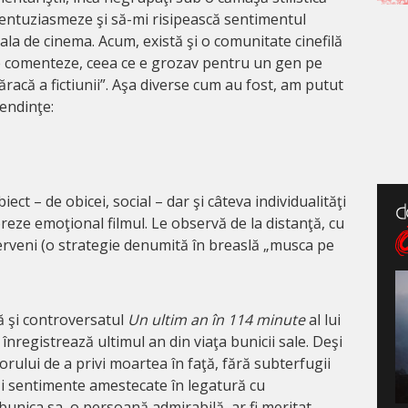
 entuziasmeze şi să-mi risipească sentimentul
ala de cinema. Acum, există şi o comunitate cinefilă
 le comenteze, ceea ce e grozav pentru un gen pe
acă a fictiunii”. Aşa diverse cum au fost, am putut
tendinţe:
iect – de obicei, social – dar şi câteva individualităţi
eze emoţional filmul. Le observă de la distanţă, cu
nterveni (o strategie denumită în breaslă „musca pe
ă şi controversatul
Un ultim an în 114 minute
al lui
înregistrează ultimul an din viaţa bunicii sale. Deşi
orului de a privi moartea în faţă, fără subterfugii
şi sentimente amestecate în legatură cu
bunica sa, o persoană admirabilă, ar fi meritat,