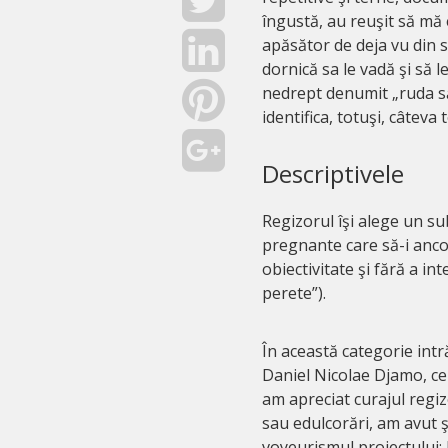
îngustă, au reuşit să mă
apăsător de deja vu din s
dornică sa le vadă şi să
nedrept denumit „ruda săr
identifica, totuşi, câteva 
Descriptivele
Regizorul îşi alege un sub
pregnante care să-i ancor
obiectivitate şi fără a i
perete”).
În această categorie intr
Daniel Nicolae Djamo, ce 
am apreciat curajul regiz
sau edulcorări, am avut 
voyeurismul proiectului: 