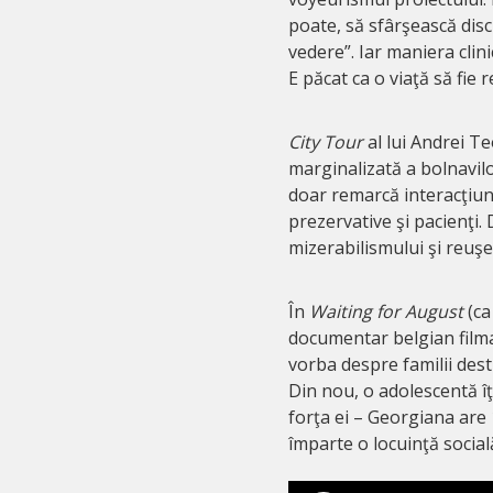
poate, să sfârşească dis
vedere”. Iar maniera clin
E păcat ca o viaţă să fie 
City Tour
al lui Andrei T
marginalizată a bolnavilo
doar remarcă interacţiunea
prezervative şi pacienţi.
mizerabilismului şi reuşe
În
Waiting for August
(ca
documentar belgian filma
vorba despre familii destr
Din nou, o adolescentă îţi
forţa ei – Georgiana are 1
împarte o locuinţă social