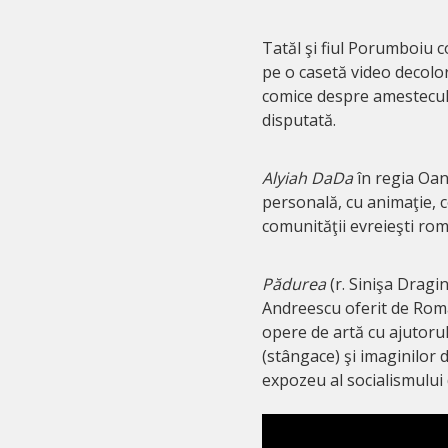
Tatăl şi fiul Porumboiu 
pe o casetă video decolo
comice despre amestecul d
disputată.
Alyiah DaDa
în regia Oan
personală, cu animaţie, co
comunităţii evreieşti ro
Pădurea
(r. Sinişa Dragi
Andreescu oferit de Român
opere de artă cu ajutorul
(stângace) şi imaginilor 
expozeu al socialismului 