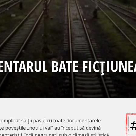
NTARUL BATE FICŢIUNE
complicat să ţii pasul cu toate documentarele
e poveştile „noului val” au început să devină
mentariştii, încă negrupaţi sub o cămaşă stilistică