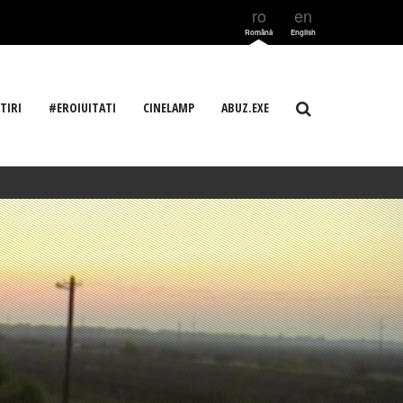
ro
en
Română
English
TIRI
#EROIUITATI
CINELAMP
ABUZ.EXE