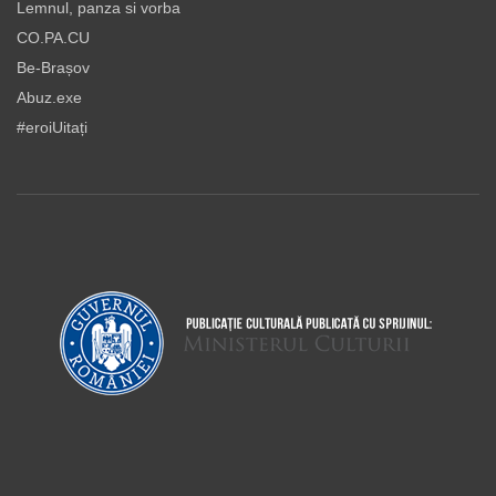
Lemnul, panza si vorba
CO.PA.CU
Be-Brașov
Abuz.exe
#eroiUitați