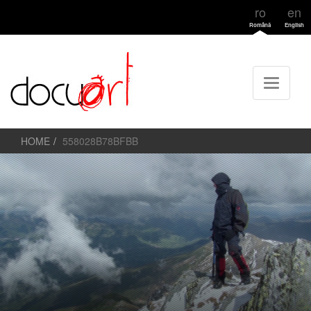
ro
en
Română
English
HOME
558028B78BFBB