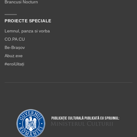
Brancusi Nocturn
PROIECTE SPECIALE
Lemnul, panza si vorba
CO.PA.CU
Be-Brașov
Abuz.exe
#eroiUitați