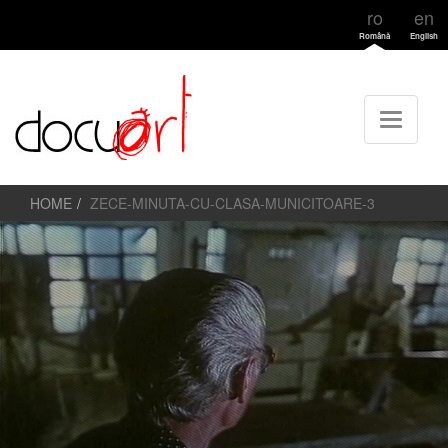
ro
en
Română
English
HOME
ZECE-MINUTA-CU-CLASA-MUNICITOARE-3