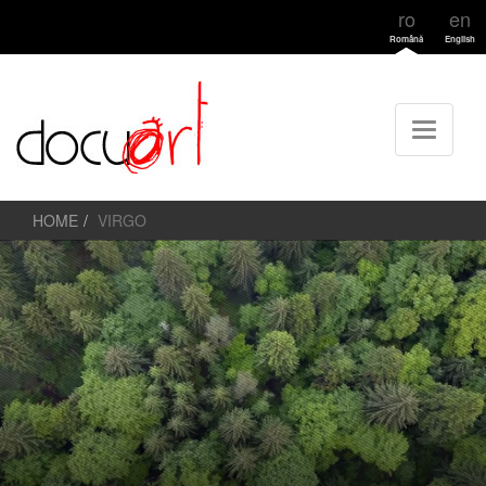
ro
en
Română
English
HOME
VIRGO