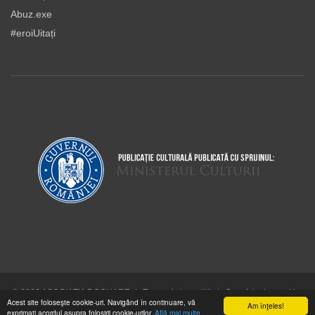
Abuz.exe
#eroiUitați
© 2026 ASOCIAŢIA DOCUART
|
Termeni şi condiţii
|
Cum folosim cookie-
Acest site foloseşte cookie-uri. Navigând în continuare, vă
urile
Am înţeles!
exprimaţi acordul asupra folosirii cookie-urilor.
Află mai multe