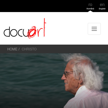
ro
en
Română
English
HOME
CHRISTO