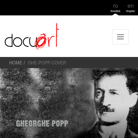
ro
en
Română
English
HOME
GHE-POPP-COVER