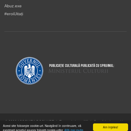
Abuz.exe
#eroiUitați
© 2026 ASOCIAŢIA DOCUART
|
Termeni şi condiţii
|
Cum folosim cookie-
Acest site foloseşte cookie-uri. Navigând în continuare, vă
urile
Am înţeles!
exprimaţi acordul asupra folosirii cookie-urilor.
Află mai multe