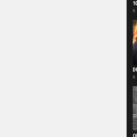
1
R.
D
R.
O