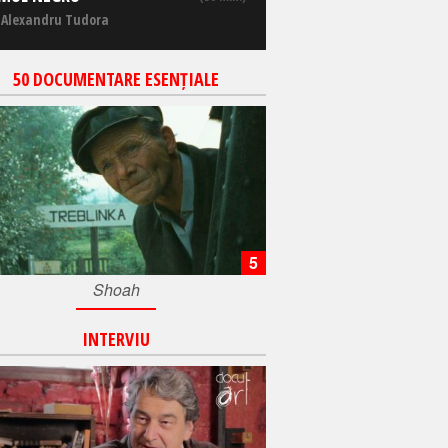
 Alexandru Tudora
50 DOCUMENTARE ESENȚIALE
5
Shoah
INTERVIU