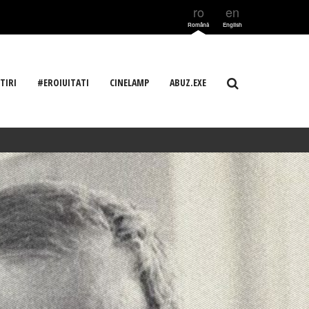
ro
en
Română
English
TIRI
#EROIUITATI
CINELAMP
ABUZ.EXE