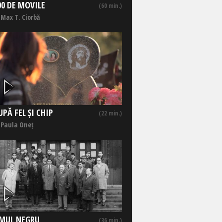
00 DE MOVILE
(60 min.)
 Max T. Ciorbă
UPĂ FEL ȘI CHIP
(22 min.)
 Paula Oneț
MUL NEGRU
(36 min.)