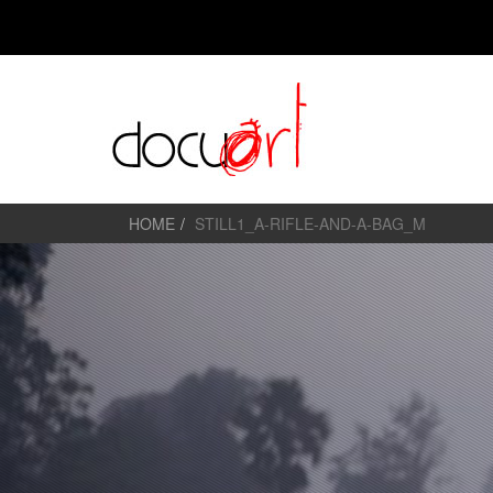
HOME
STILL1_A-RIFLE-AND-A-BAG_M