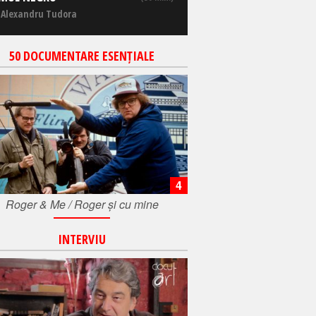
 Alexandru Tudora
50 DOCUMENTARE ESENȚIALE
4
Roger & Me / Roger și cu mine
INTERVIU