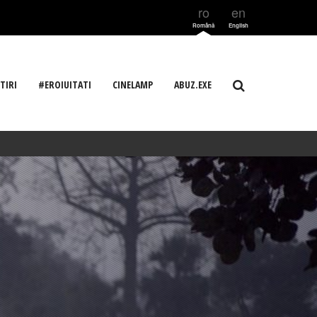
ro
en
Română
English
TIRI
#EROIUITATI
CINELAMP
ABUZ.EXE