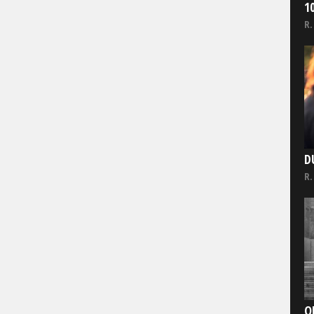
1
R.
D
R.
O