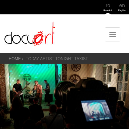
ro
en
Română
English
HOME
TODAY-ARTIST-TONIGHT-TAXIST