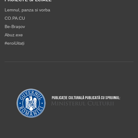
Lemnul, panza si vorba
CO.PA.CU
Be-Brașov
Abuz.exe
#eroiUitați