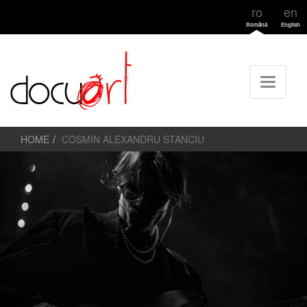
ro
en
Română
English
HOME
COSMIN ALEXANDRU STANCIU