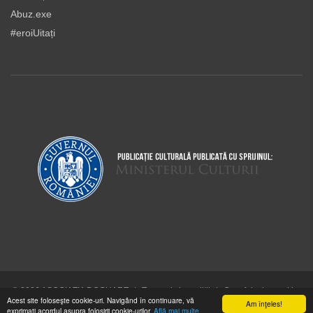
Abuz.exe
#eroiUitați
© 2026 ASOCIAŢIA DOCUART
|
Termeni şi condiţii
|
Cum folosim cookie-
Acest site foloseşte cookie-uri. Navigând în continuare, vă
urile
Am înţeles!
exprimaţi acordul asupra folosirii cookie-urilor.
Află mai multe