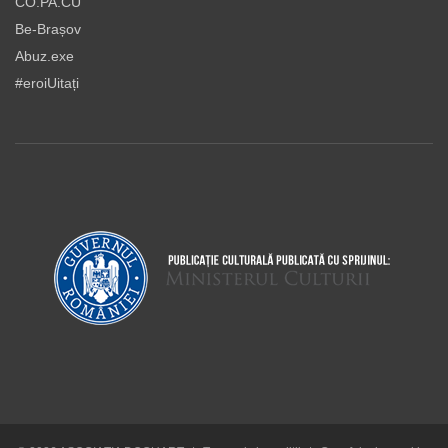
CO.PA.CU
Be-Brașov
Abuz.exe
#eroiUitați