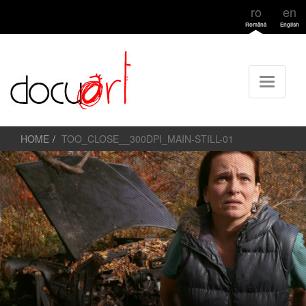
ro
en
Română
English
HOME
TOO_CLOSE__300DPI_MAIN-STILL-01