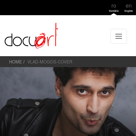
ro
en
Română
English
HOME
VLAD-MOGOS-COVER