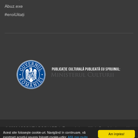
Abuz.exe
#eroiUitați
© 2026 ASOCIAŢIA DOCUART
|
Termeni şi condiţii
|
Cum folosim cookie-
Acest site foloseşte cookie-uri. Navigând în continuare, vă
urile
Am înţeles!
exprimaţi acordul asupra folosirii cookie-urilor.
Află mai multe