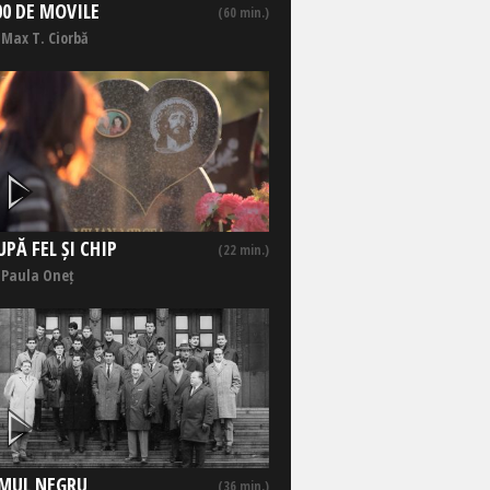
00 DE MOVILE
(60 min.)
 Max T. Ciorbă
UPĂ FEL ȘI CHIP
(22 min.)
 Paula Oneț
MUL NEGRU
(36 min.)