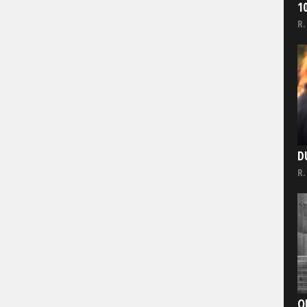
1
R.
D
R.
O