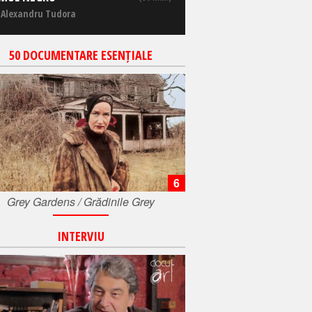
 Alexandru Tudora
50 DOCUMENTARE ESENȚIALE
6
Grey Gardens / Grădinile Grey
INTERVIU