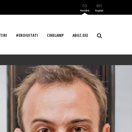
ro
en
Română
English
TIRI
#EROIUITATI
CINELAMP
ABUZ.EXE