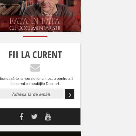
FII LA CURENT
bonează-te la newsletter-ul nostru pentru a fi
la curent cu noutăţile Docuart.