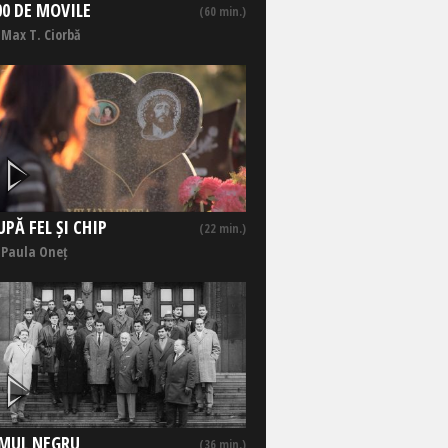
00 DE MOVILE
(60 min.)
 Max T. Ciorbă
UPĂ FEL ȘI CHIP
(22 min.)
 Paula Oneț
MUL NEGRU
(36 min.)