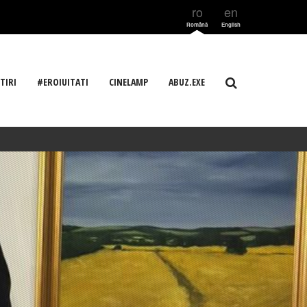
ro
en
Română
English
TIRI
#EROIUITATI
CINELAMP
ABUZ.EXE