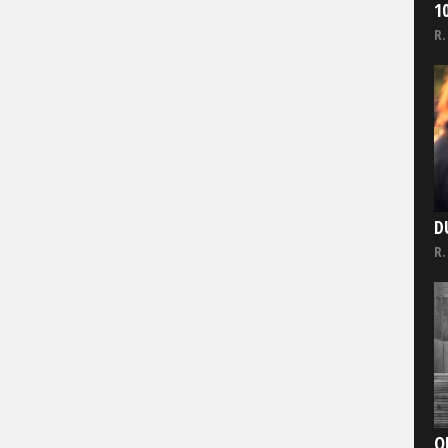
1
R.
D
R.
O