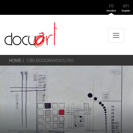
ro
en
Română
English
HOME
CBV-BOGDANVOICU.RO