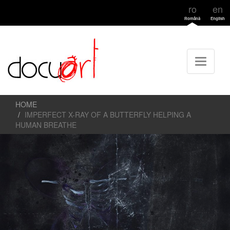
ro
en
Română
English
HOME
IMPERFECT X-RAY OF A BUTTERFLY HELPING A
HUMAN BREATHE