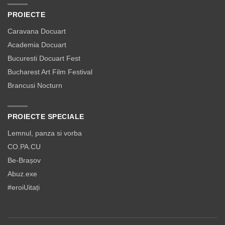
PROIECTE
Caravana Docuart
Academia Docuart
Bucuresti Docuart Fest
Bucharest Art Film Festival
Brancusi Nocturn
PROIECTE SPECIALE
Lemnul, panza si vorba
CO.PA.CU
Be-Brașov
Abuz.exe
#eroiUitați