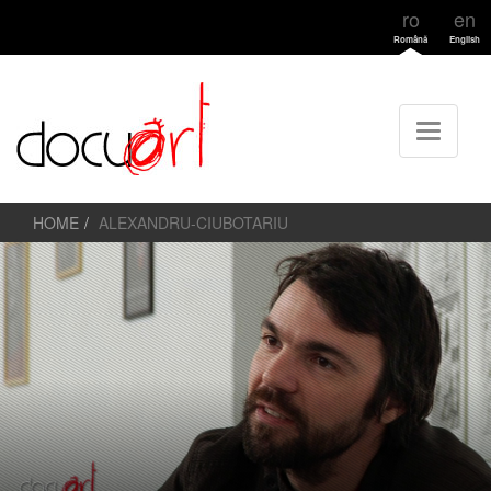
ro
en
Română
English
HOME
ALEXANDRU-CIUBOTARIU