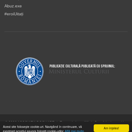
Abuz.exe
#eroiUitați
© 2026 ASOCIAŢIA DOCUART
|
Termeni şi condiţii
|
Cum folosim cookie-
Acest site foloseşte cookie-uri. Navigând în continuare, vă
urile
Am înţeles!
exprimaţi acordul asupra folosirii cookie-urilor.
Află mai multe