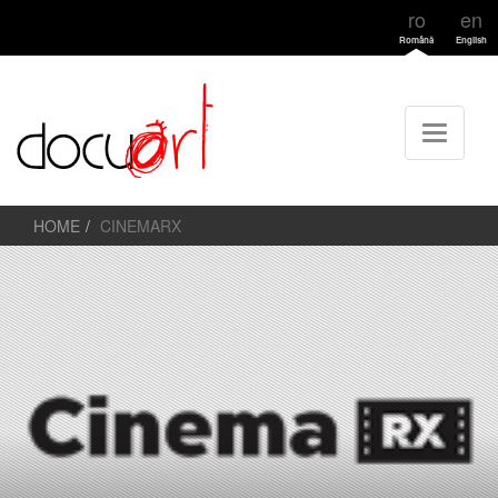
ro
en
Română
English
HOME
CINEMARX