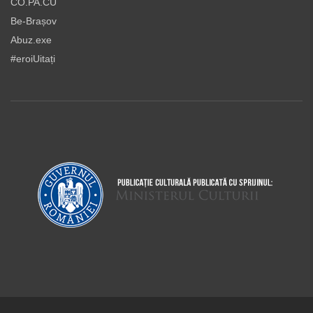
CO.PA.CU
Be-Brașov
Abuz.exe
#eroiUitați