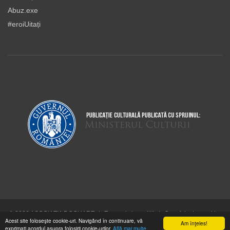
Abuz.exe
#eroiUitați
© 2026 ASOCIAŢIA DOCUART
|
Termeni şi condiţii
|
Cum folosim cookie-
Acest site foloseşte cookie-uri. Navigând în continuare, vă
urile
Am înţeles!
exprimaţi acordul asupra folosirii cookie-urilor.
Află mai multe