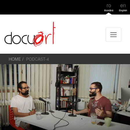
ro
en
Română
English
HOME
PODCAST-4