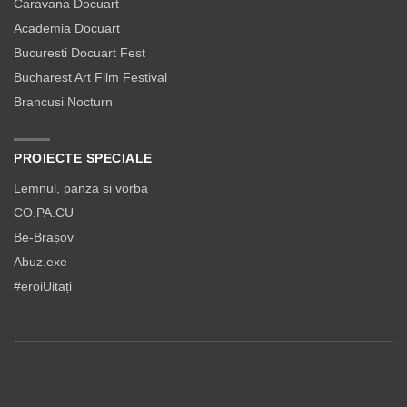
Caravana Docuart
Academia Docuart
Bucuresti Docuart Fest
Bucharest Art Film Festival
Brancusi Nocturn
PROIECTE SPECIALE
Lemnul, panza si vorba
CO.PA.CU
Be-Brașov
Abuz.exe
#eroiUitați