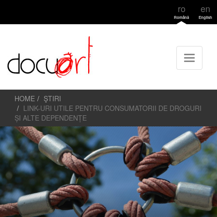
ro
en
Română
English
HOME
ŞTIRI
LINK-URI UTILE PENTRU CONSUMATORII DE DROGURI
ȘI ALTE DEPENDENȚE