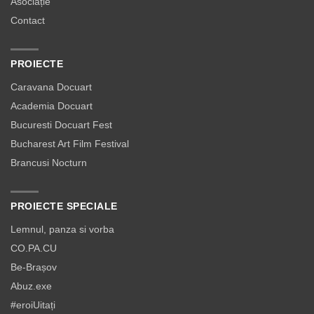
Asociație
Contact
PROIECTE
Caravana Docuart
Academia Docuart
Bucuresti Docuart Fest
Bucharest Art Film Festival
Brancusi Nocturn
PROIECTE SPECIALE
Lemnul, panza si vorba
CO.PA.CU
Be-Brașov
Abuz.exe
#eroiUitați