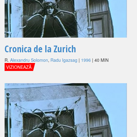
Cronica de la Zurich
R.
Alexandru Solomon
,
Radu Igazsag
|
1996
| 40 MIN
VIZIONEAZĂ