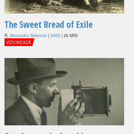
The Sweet Bread of Exile
R.
Alexandru Solomon
|
2002
| 26 MIN
VIZIONEAZĂ