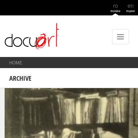
ro
en
Română
English
HOME
ARCHIVE