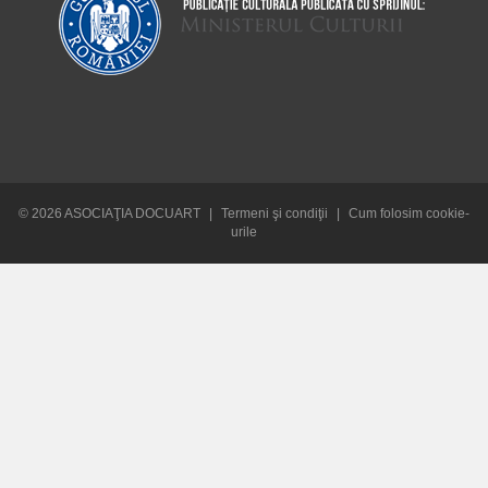
© 2026 ASOCIAŢIA DOCUART
|
Termeni şi condiţii
|
Cum folosim cookie-
urile