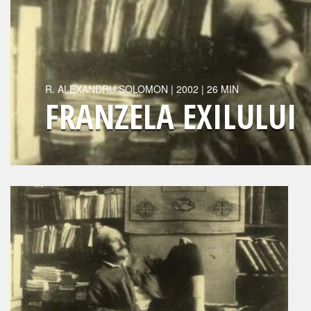
R.
ALEXANDRU SOLOMON
|
2002
| 26 MIN
FRANZELA EXILULUI