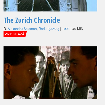
The Zurich Chronicle
R.
Alexandru Solomon
,
Radu Igazsag
|
1996
| 40 MIN
VIZIONEAZĂ