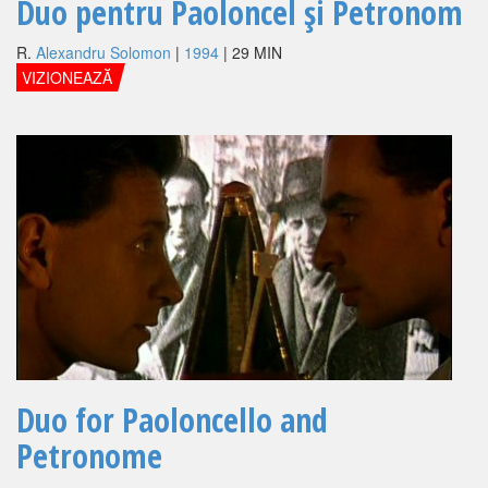
Duo pentru Paoloncel şi Petronom
R.
Alexandru Solomon
|
1994
| 29 MIN
VIZIONEAZĂ
Duo for Paoloncello and
Petronome