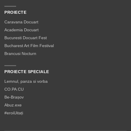
PROIECTE
Caravana Docuart
Academia Docuart
Bucuresti Docuart Fest
Bucharest Art Film Festival
Brancusi Nocturn
PROIECTE SPECIALE
Lemnul, panza si vorba
CO.PA.CU
Be-Brașov
Abuz.exe
#eroiUitați