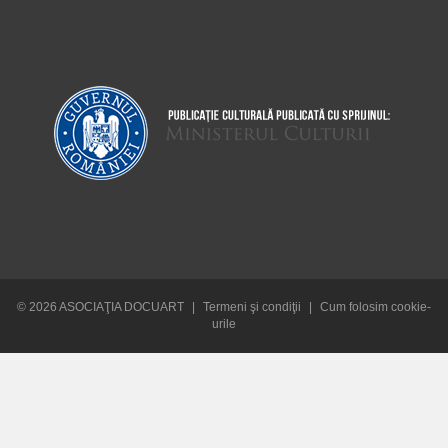
© 2026 ASOCIAŢIA DOCUART
|
Termeni şi condiţii
|
Cum folosim cookie-
urile