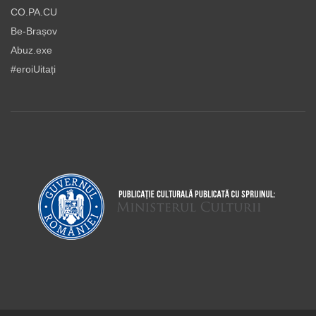
CO.PA.CU
Be-Brașov
Abuz.exe
#eroiUitați