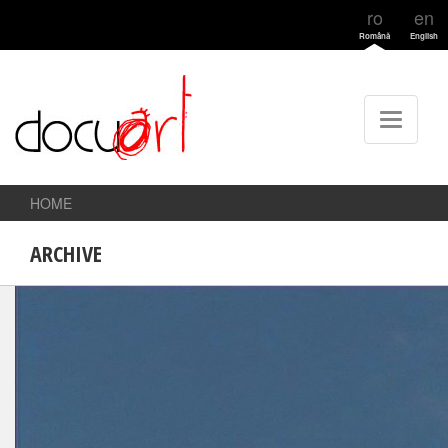
ro
en
Română
English
HOME
ARCHIVE