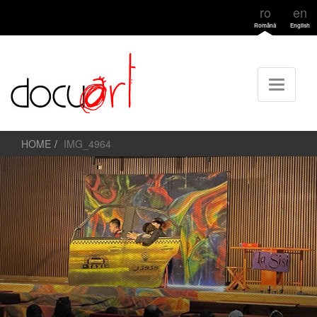
ro
en
Română
English
HOME
IMG_4964