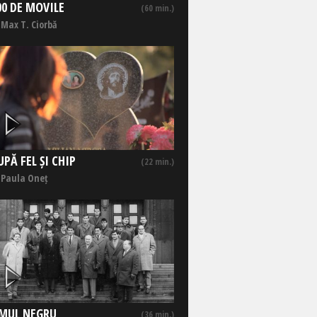
00 DE MOVILE
(60 min.)
 Max T. Ciorbă
UPĂ FEL ȘI CHIP
(22 min.)
 Paula Oneț
MUL NEGRU
(36 min.)