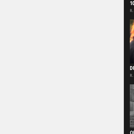
1
R.
D
R.
O