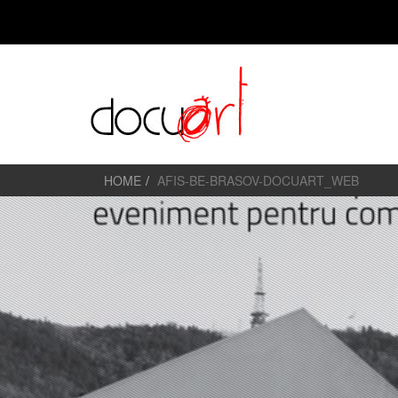
HOME
AFIS-BE-BRASOV-DOCUART_WEB