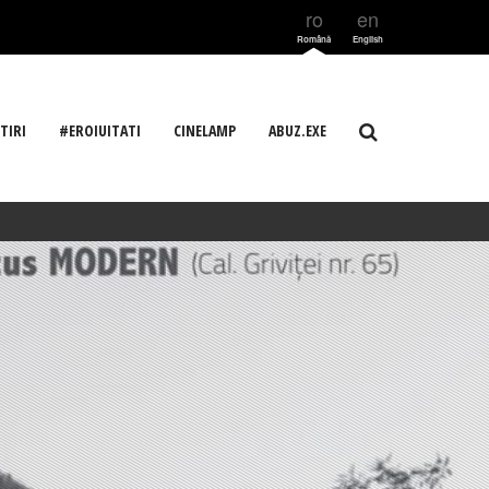
ro
en
Română
English
TIRI
#EROIUITATI
CINELAMP
ABUZ.EXE