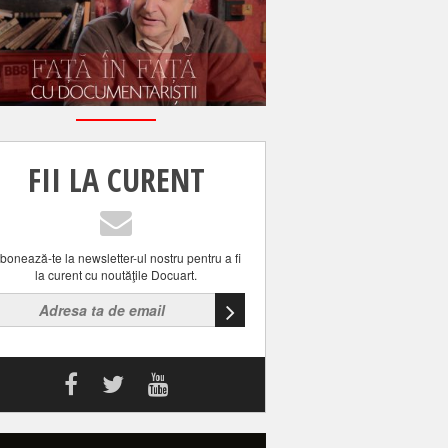
FII LA CURENT
bonează-te la newsletter-ul nostru pentru a fi
la curent cu noutăţile Docuart.