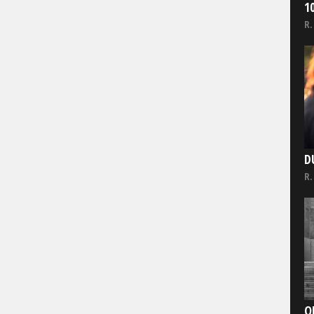
1
R.
D
R.
O