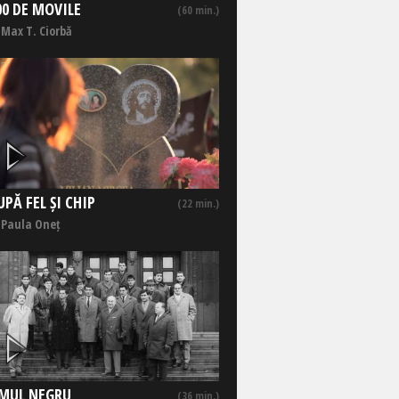
00 DE MOVILE
(60 min.)
 Max T. Ciorbă
UPĂ FEL ȘI CHIP
(22 min.)
 Paula Oneț
MUL NEGRU
(36 min.)