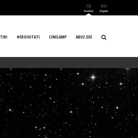
ro
en
Română
English
TIRI
#EROIUITATI
CINELAMP
ABUZ.EXE