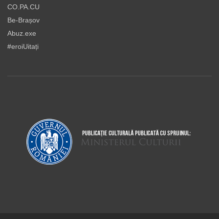
CO.PA.CU
Be-Brașov
Abuz.exe
#eroiUitați