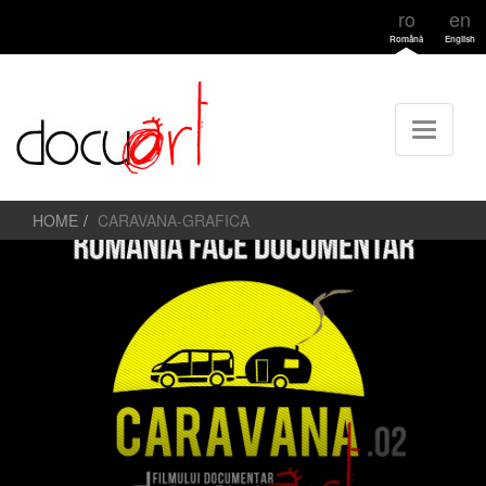
ro
en
Română
English
HOME
CARAVANA-GRAFICA